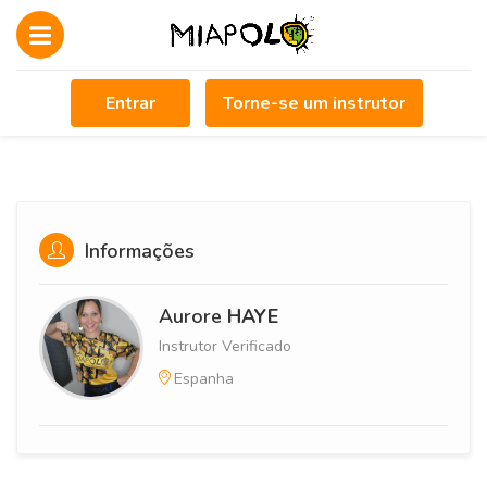
Entrar
Torne-se um instrutor
Informações
Aurore
HAYE
Instrutor Verificado
Espanha