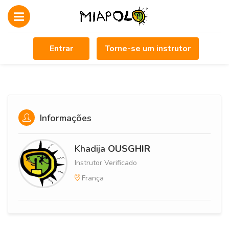
Entrar
Torne-se um instrutor
Informações
Khadija
OUSGHIR
Instrutor Verificado
França