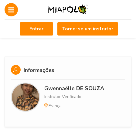
Entrar
Torne-se um instrutor
Informações
Gwennaëlle
DE SOUZA
Instrutor Verificado
França